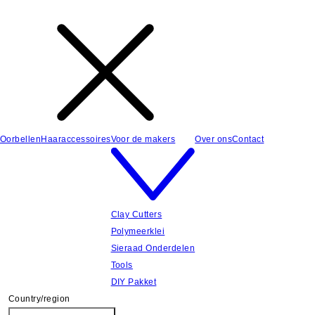
Oorbellen
Haaraccessoires
Voor de makers
Over ons
Contact
Clay Cutters
Polymeerklei
Sieraad Onderdelen
Tools
DIY Pakket
Country/region