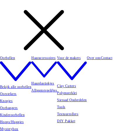
Oorbellen
Haaraccessoires
Voor de makers
Over ons
Contact
Haarelastiekjes
Clay Cutters
Bekijk alle oorbellen
Alligatorspeldjes
Polymeerklei
Oorstekers
Sieraad Onderdelen
Knopjes
Tools
Oorhangers
Textuurrollers
Kinderoorbellen
DIY Pakket
Hoops/Huggies
Mysterybox