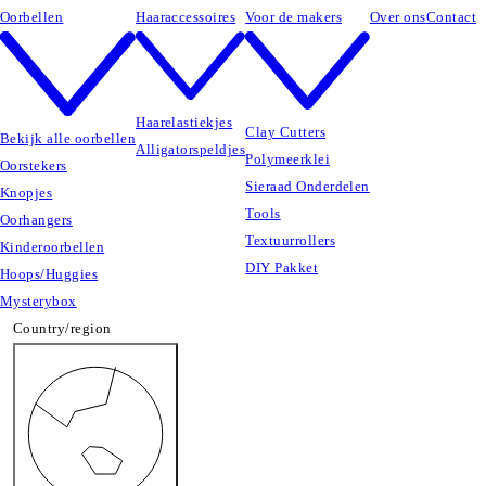
Oorbellen
Haaraccessoires
Voor de makers
Over ons
Contact
Haarelastiekjes
Clay Cutters
Bekijk alle oorbellen
Alligatorspeldjes
Polymeerklei
Oorstekers
Sieraad Onderdelen
Knopjes
Tools
Oorhangers
Textuurrollers
Kinderoorbellen
DIY Pakket
Hoops/Huggies
Mysterybox
Country/region