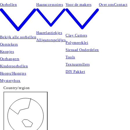
Oorbellen
Haaraccessoires
Voor de makers
Over ons
Contact
Haarelastiekjes
Clay Cutters
Bekijk alle oorbellen
Alligatorspeldjes
Polymeerklei
Oorstekers
Sieraad Onderdelen
Knopjes
Tools
Oorhangers
Textuurrollers
Kinderoorbellen
DIY Pakket
Hoops/Huggies
Mysterybox
Country/region